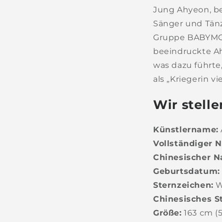
Jung Ahyeon, b
Sänger und Tänze
Gruppe BABYMON
beeindruckte Ahy
was dazu führte
als „Kriegerin v
Wir stell
Künstlername:
Vollständiger 
Chinesischer 
Geburtsdatum:
Sternzeichen:
W
Chinesisches S
Größe:
163 cm (5