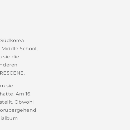
 Südkorea
 Middle School,
 sie die
 anderen
n RESCENE.
m sie
atte. Am 16.
stellt. Obwohl
 vorübergehend
nialbum