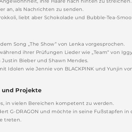
 Angewohnheit, ihre Haare nach hinten zu streichen.
eber an, als Nachrichten zu senden.
rokkoli, liebt aber Schokolade und Bubble-Tea-Smoo
t dem Song „The Show“ von Lenka vorgesprochen.
e während ihrer Prüfungen Lieder wie „Team“ von Igg
n Justin Bieber und Shawn Mendes.
mit Idolen wie Jennie von BLACKPINK und Yunjin v
n und Projekte
t es, in vielen Bereichen kompetent zu werden.
ert G-DRAGON und möchte in seine Fußstapfen in 
e treten.