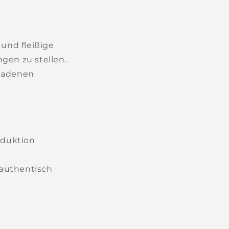
 und fleißige
gen zu stellen.
eladenen
oduktion
d authentisch