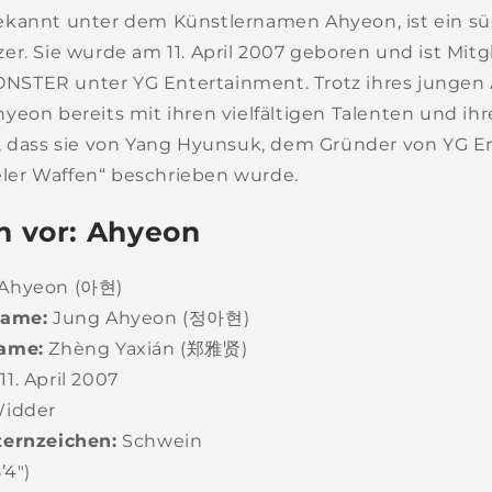
ekannt unter dem Künstlernamen Ahyeon, ist ein s
r. Sie wurde am 11. April 2007 geboren und ist Mitg
STER unter YG Entertainment. Trotz ihres jungen 
eon bereits mit ihren vielfältigen Talenten und ihrer
, dass sie von Yang Hyunsuk, dem Gründer von YG E
ieler Waffen“ beschrieben wurde.
en vor: Ahyeon
Ahyeon (아현)
Name:
Jung Ahyeon (정아현)
Name:
Zhèng Yaxián (郑雅贤)
11. April 2007
idder
ternzeichen:
Schwein
’4″)