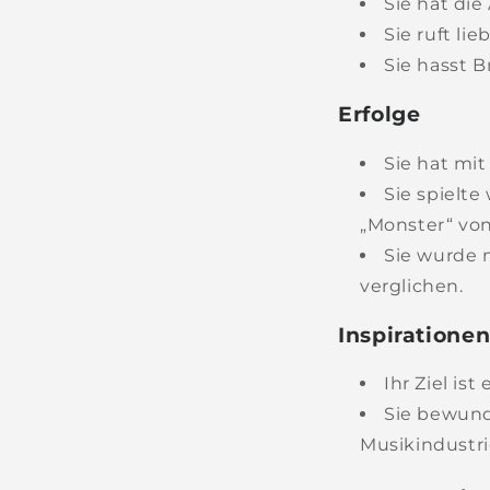
Sie hat die
Sie ruft li
Sie hasst B
Erfolge
Sie hat mi
Sie spielt
„Monster“ vo
Sie wurde 
verglichen.
Inspiratione
Ihr Ziel is
Sie bewund
Musikindustri