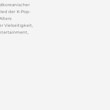
üdkoreanischer
lied der K-Pop-
Alters
 Vielseitigkeit,
ntertainment,