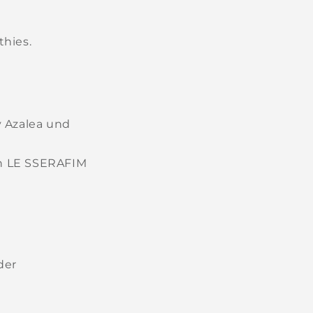
thies.
y Azalea und
on LE SSERAFIM
der