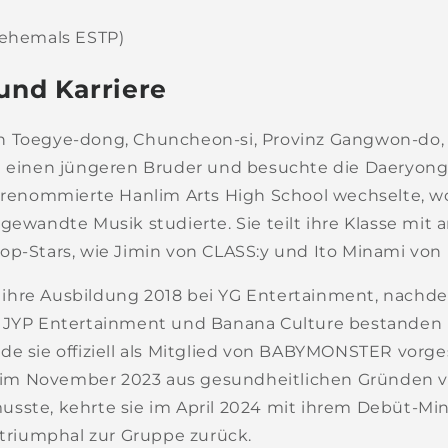
(ehemals ESTP)
 und Karriere
n Toegye-dong, Chuncheon-si, Provinz Gangwon-do,
t einen jüngeren Bruder und besuchte die Daeryong
e renommierte Hanlim Arts High School wechselte, wo
gewandte Musik studierte. Sie teilt ihre Klasse mit
op-Stars, wie Jimin von CLASS:y und Ito Minami vo
ihre Ausbildung 2018 bei YG Entertainment, nachde
 JYP Entertainment und Banana Culture bestanden h
de sie offiziell als Mitglied von BABYMONSTER vorge
re im November 2023 aus gesundheitlichen Gründen
sste, kehrte sie im April 2024 mit ihrem Debüt-Mi
triumphal zur Gruppe zurück.